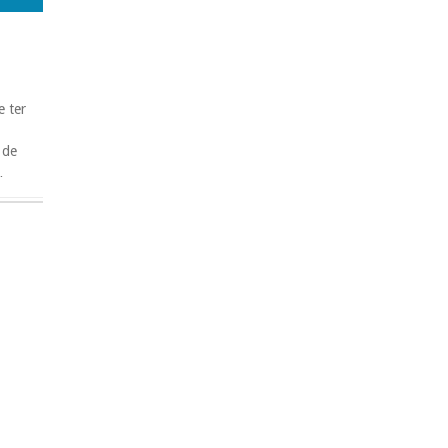
e ter
 de
…