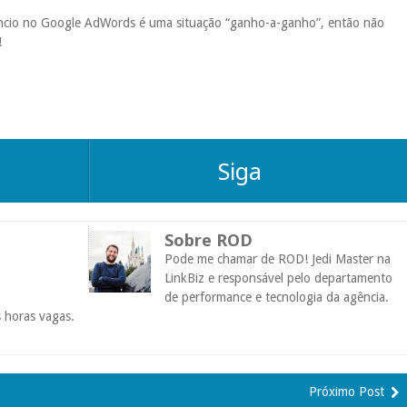
úncio no Google AdWords é uma situação “ganho-a-ganho”, então não
!
Siga
Sobre ROD
Pode me chamar de ROD! Jedi Master na
LinkBiz e responsável pelo departamento
de performance e tecnologia da agência.
 horas vagas.
Próximo Post