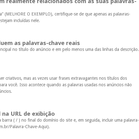
am realmente relacionados com as suas palavras-
ca” (MELHORE O EXEMPLO), certifique-se de que apenas as palavras-
stejam incluídas nele.
cluem as palavras-chave reais
rincipal no título do anúncio e em pelo menos uma das linhas da descrição.
r criativos, mas as vezes usar frases extravagantes nos títulos dos
para você. Isso acontece quando as palavras usadas nos anúncios não
úncios.
l na URL de exibição
barra ( / ) no final do domínio do site e, em seguida, incluir uma palavra-
om.br/Palavra-Chave-Aqui).