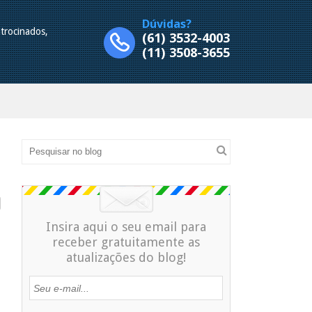
Dúvidas?
trocinados,
(61) 3532-4003
.
(11) 3508-3655
Insira aqui o seu email para
receber gratuitamente as
atualizações do blog!