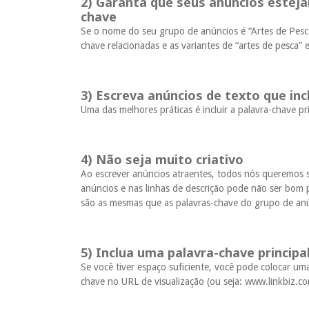
2) Garanta que seus anúncios estej
chave
Se o nome do seu grupo de anúncios é “Artes de Pes
chave relacionadas e as variantes de “artes de pesca” e
3) Escreva anúncios de texto que in
Uma das melhores práticas é incluir a palavra-chave p
4) Não seja muito criativo
Ao escrever anúncios atraentes, todos nós queremos se
anúncios e nas linhas de descrição pode não ser bom 
são as mesmas que as palavras-chave do grupo de an
5) Inclua uma palavra-chave principa
Se você tiver espaço suficiente, você pode colocar uma 
chave no URL de visualização (ou seja: www.linkbiz.c