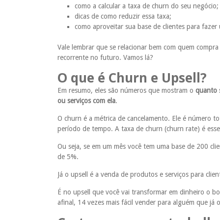
como a calcular a taxa de churn do seu negócio;
dicas de como reduzir essa taxa;
como aproveitar sua base de clientes para fazer 
Vale lembrar que se relacionar bem com quem compra c
recorrente no futuro. Vamos lá?
O que é Churn e Upsell?
Em resumo, eles são números que mostram o
quanto 
ou serviços com ela
.
O churn é a métrica de cancelamento. Ele é número to
período de tempo. A taxa de churn (churn rate) é esse
Ou seja, se em um mês você tem uma base de 200 clien
de 5%.
Já o upsell é a venda de produtos e serviços para clie
É no upsell que você vai transformar em dinheiro o b
afinal, 14 vezes mais fácil vender para alguém que j