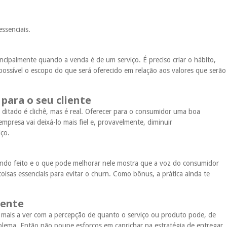
ssenciais.
ncipalmente quando a venda é de um serviço. É preciso criar o hábito,
possível o escopo do que será oferecido em relação aos valores que serão
para o seu cliente
O ditado é clichê, mas é real. Oferecer para o consumidor uma boa
 empresa vai deixá-lo mais fiel e, provavelmente, diminuir
iço.
endo feito e o que pode melhorar nele mostra que a voz do consumidor
oisas essenciais para evitar o churn. Como bônus, a prática ainda te
iente
m mais a ver com a percepção de quanto o serviço ou produto pode, de
blema. Então não poupe esforços em caprichar na estratégia de entregar