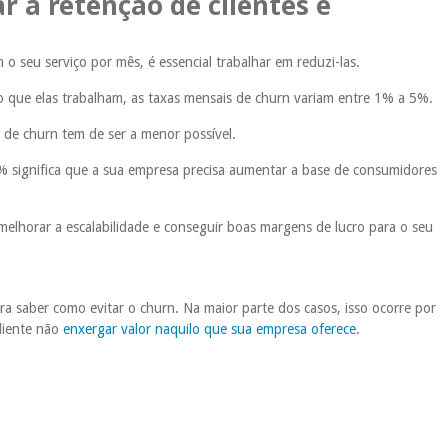
 a retenção de clientes e
o seu serviço por mês, é essencial trabalhar em reduzi-las.
que elas trabalham, as taxas mensais de churn variam entre 1% a 5%.
de churn tem de ser a menor possível.
% significa que a sua empresa precisa aumentar a base de consumidores
elhorar a escalabilidade e conseguir boas margens de lucro para o seu
a saber como evitar o churn. Na maior parte dos casos, isso ocorre por
liente não
enxergar valor naquilo que sua empresa oferece
.