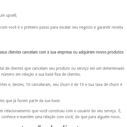
um upsell;
om você é o primeiro passo para escalar seu negócio e garantir receita
seus clientes cancelam com a sua empresa ou adquirem novos produtos
tal de clientes que cancelam seu produto ou serviço em um determinado
 número em relação a sua base fixa de clientes.
tes e, destes, 10 cancelaram, seu churn é de 10 e sua taxa de churn é
ntes que já fazem parte da sua base.
om relacionamento que você construiu com o usuário do seu serviço. É,
á o conhece e mantém uma relação com você, do que para alguém novo.