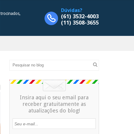
Dúvidas?
trocinados,
(61) 3532-4003
.
(11) 3508-3655
Insira aqui o seu email para
receber gratuitamente as
atualizações do blog!