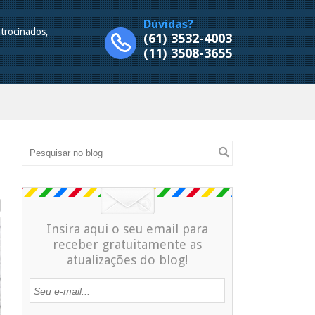
Dúvidas?
trocinados,
(61) 3532-4003
.
(11) 3508-3655
Insira aqui o seu email para
receber gratuitamente as
atualizações do blog!