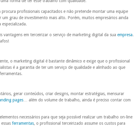
 é uma forma de ter esse trabalho com qualidade.
em procura profissionais capacitados e não pretende montar uma equipe
 um grau de investimento mais alto. Porém, muitos empresários ainda
especializada.
s vantagens em terceirizar o serviço de marketing digital da sua
empresa
.
afos!
e, o marketing digital é bastante dinâmico e exige que o profissional
listas é a garantia de ter um serviço de qualidade e alinhado ao que
ferramentas.
ários, gerar conteúdos, criar designs, montar estratégias, mensurar
anding pages
… além do volume de trabalho, ainda é preciso contar com
lementos necessários para que seja possível realizar um trabalho on-line
r essas
ferramentas
, o profissional terceirizado assume os custos para