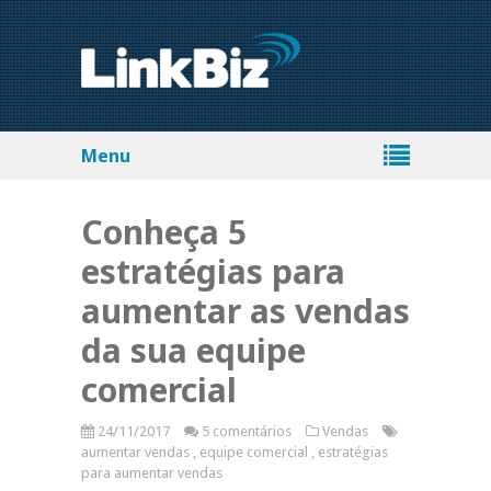
Menu
Conheça 5
estratégias para
aumentar as vendas
da sua equipe
comercial
24/11/2017
5 comentários
Vendas
aumentar vendas
,
equipe comercial
,
estratégias
para aumentar vendas