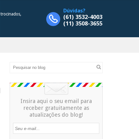
Dúvidas?
trocinados,
(61) 3532-4003
.
(11) 3508-3655
Insira aqui o seu email para
receber gratuitamente as
atualizações do blog!
o