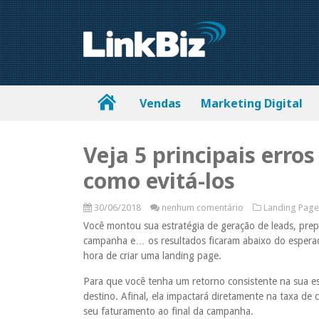
Vendas
Marketing Digital
Veja 5 principais erro
como evitá-los
30/06/2018
nenhum comentário
Landing Page
Você montou sua estratégia de geração de leads, pre
campanha e… os resultados ficaram abaixo do esperad
hora de criar uma landing page.
Para que você tenha um retorno consistente na sua est
destino. Afinal, ela impactará diretamente na taxa de 
seu faturamento ao final da campanha.