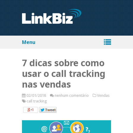
Menu
7 dicas sobre como
usar o call tracking
nas vendas
02/01/2018
nenhum comentário
Vendas
call tracking